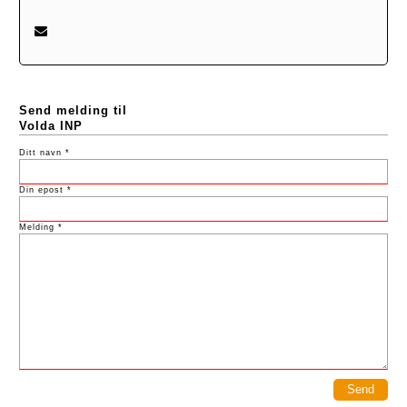
Send melding til
Volda INP
Ditt navn *
Din epost *
Melding *