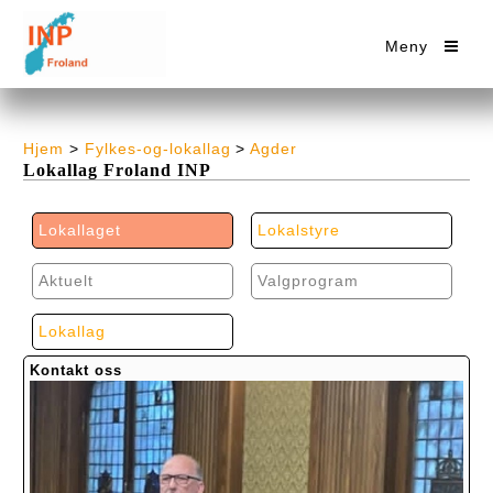
Meny
Hjem
>
Fylkes-og-lokallag
>
Agder
Lokallag Froland INP
Lokallaget
Lokalstyre
Aktuelt
Valgprogram
Lokallag
Kontakt oss