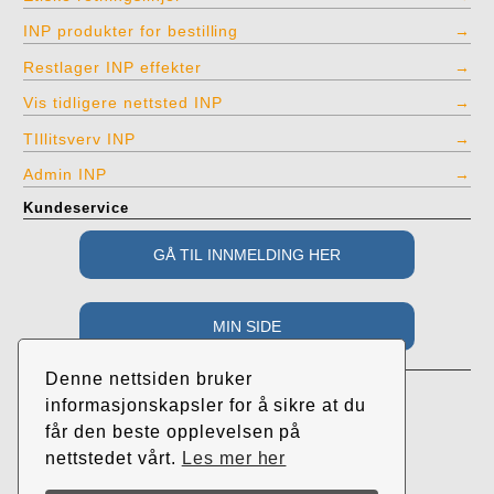
INP produkter for bestilling
Restlager INP effekter
Vis tidligere nettsted INP
TIllitsverv INP
Admin INP
Kundeservice
Adresse
Denne nettsiden bruker
Industri- og Næringspartiet
informasjonskapsler for å sikre at du
c/o Roar Randeberg
får den beste opplevelsen på
Øvrehusvegen 38
nettstedet vårt.
Les mer her
4064 Tjelta