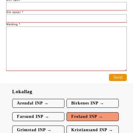
Ditt navn *
Din epost *
Melding *
Lokallag
Arendal INP →
Birkenes INP →
Farsund INP →
Froland INP →
Grimstad INP →
Kristiansand INP →