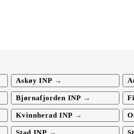
Askøy INP →
A
Bjørnafjorden INP →
F
Kvinnherad INP →
O
Stad INP →
S