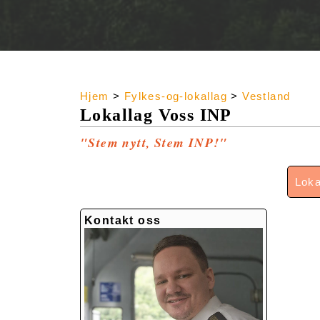
Hjem
>
Fylkes-og-lokallag
>
Vestland
Lokallag Voss INP
"Stem nytt, Stem INP!"
Loka
Kontakt oss