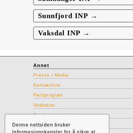
Sunnfjord INP →
Vaksdal INP →
Annet
Presse / Media
Kontaktliste
Partiprogram
Vedtekter
Etiske retningslinjer
Denne nettsiden bruker
INP produkter for bestilling
informasjonskapsler for å sikre at