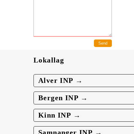
Lokallag
Alver INP →
Bergen INP →
Kinn INP →
Samnanger INP →