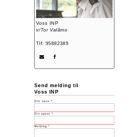
Voss INP
v/Tor Valåmo
Tlf: 95882389
Send melding til
Voss INP
Ditt navn *
Din epost *
Melding *