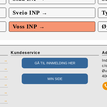
Sveio INP →
T
Voss INP →
Ø
Kundeservice
Ad
In
c/
Øv
40