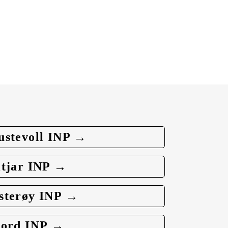
ustevoll INP →
itjar INP →
sterøy INP →
tord INP →