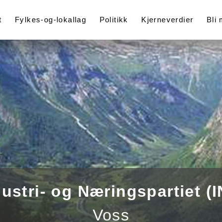
t
Fylkes-og-lokallag
Politikk
Kjerneverdier
Bli
dustri- og Næringspartiet (I
Voss