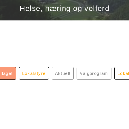
Helse, næring og velferd
llaget
Lokalstyre
Aktuelt
Valgprogram
Loka