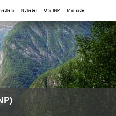
 medlem
Nyheter
Om INP
Min side
NP)