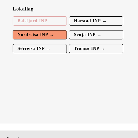
Lokallag
Balsfjord INP
Harstad INP →
Nordreisa INP →
Senja INP →
Sørreisa INP →
Tromsø INP →