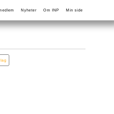
 medlem
Nyheter
Om INP
Min side
llag