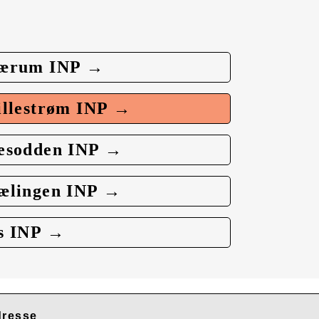
ærum INP →
illestrøm INP →
esodden INP →
ælingen INP →
s INP →
resse