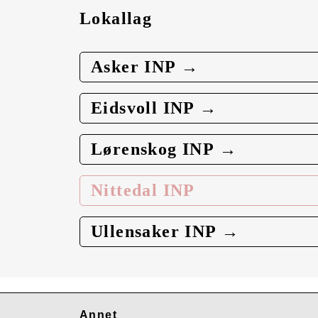
Lokallag
Asker INP →
Eidsvoll INP →
Lørenskog INP →
Nittedal INP
Ullensaker INP →
Annet