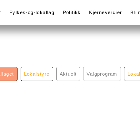
t
Fylkes-og-lokallag
Politikk
Kjerneverdier
Bli
llaget
Lokalstyre
Aktuelt
Valgprogram
Loka