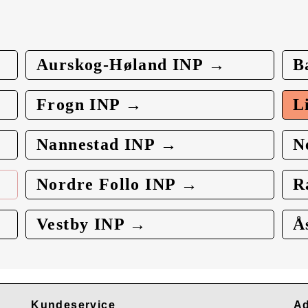
Aurskog-Høland INP →
B
Frogn INP →
L
Nannestad INP →
N
Nordre Follo INP →
R
Vestby INP →
Å
Kundeservice
Ad