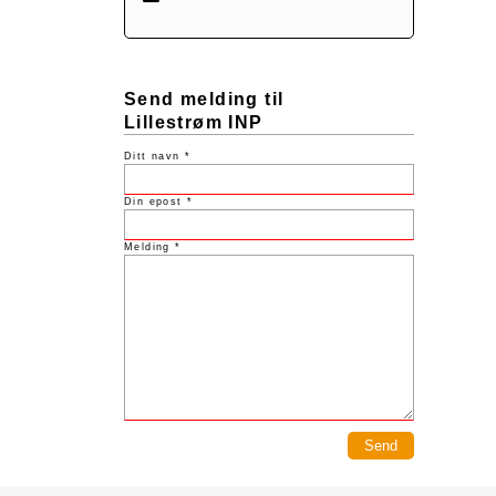
Send melding til
Lillestrøm INP
Ditt navn *
Din epost *
Melding *