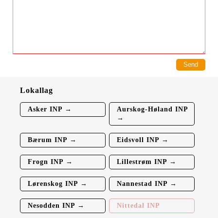
Lokallag
Asker INP →
Aurskog-Høland INP
→
Bærum INP →
Eidsvoll INP →
Frogn INP →
Lillestrøm INP →
Lørenskog INP →
Nannestad INP →
Nesodden INP →
Nittedal INP