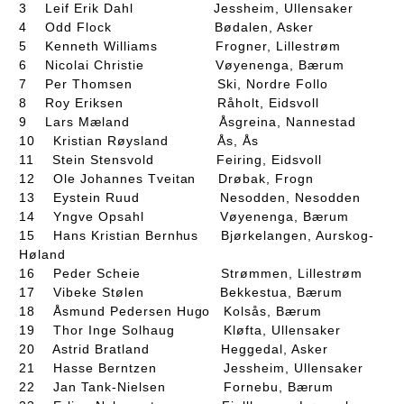
3 Leif Erik Dahl Jessheim, Ullensaker
4 Odd Flock Bødalen, Asker
5 Kenneth Williams Frogner, Lillestrøm
6 Nicolai Christie Vøyenenga, Bærum
7 Per Thomsen Ski, Nordre Follo
8 Roy Eriksen Råholt, Eidsvoll
9 Lars Mæland Åsgreina, Nannestad
10 Kristian Røysland Ås, Ås
11 Stein Stensvold Feiring, Eidsvoll
12 Ole Johannes Tveitan Drøbak, Frogn
13 Eystein Ruud Nesodden, Nesodden
14 Yngve Opsahl Vøyenenga, Bærum
15 Hans Kristian Bernhus Bjørkelangen, Aurskog-
Høland
16 Peder Scheie Strømmen, Lillestrøm
17 Vibeke Stølen Bekkestua, Bærum
18 Åsmund Pedersen Hugo Kolsås, Bærum
19 Thor Inge Solhaug Kløfta, Ullensaker
20 Astrid Bratland Heggedal, Asker
21 Hasse Berntzen Jessheim, Ullensaker
22 Jan Tank-Nielsen Fornebu, Bærum