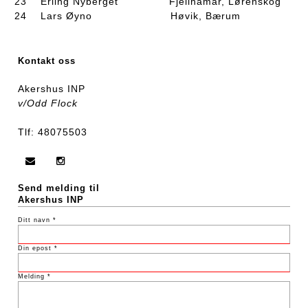
23 Erling Nyberget Fjellhamar, Lørenskog
24 Lars Øyno Høvik, Bærum
Kontakt oss
Akershus INP
v/Odd Flock
Tlf: 48075503
Send melding til
Akershus INP
Ditt navn *
Din epost *
Melding *