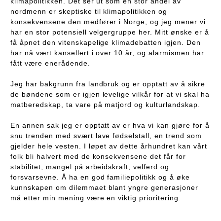
klimapolitikken. Det ser ut som en stor andel av
nordmenn er skeptiske til klimapolitikken og
konsekvensene den medfører i Norge, og jeg mener vi
har en stor potensiell velgergruppe her. Mitt ønske er å
få åpnet den vitenskapelige klimadebatten igjen. Den
har nå vært kansellert i over 10 år, og alarmismen har
fått være enerådende.
Jeg har bakgrunn fra landbruk og er opptatt av å sikre
de bøndene som er igjen levelige vilkår for at vi skal ha
matberedskap, ta vare på matjord og kulturlandskap.
En annen sak jeg er opptatt av er hva vi kan gjøre for å
snu trenden med svært lave fødselstall, en trend som
gjelder hele vesten. I løpet av dette århundret kan vårt
folk bli halvert med de konsekvensene det får for
stabilitet, mangel på arbeidskraft, velferd og
forsvarsevne. Å ha en god familiepolitikk og å øke
kunnskapen om dilemmaet blant yngre generasjoner
må etter min mening være en viktig prioritering.