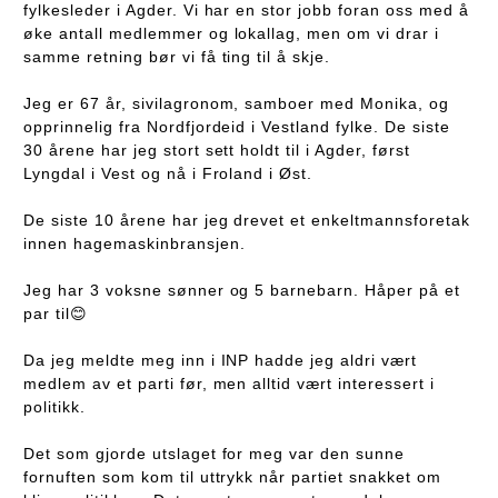
fylkesleder i Agder. Vi har en stor jobb foran oss med å
øke antall medlemmer og lokallag, men om vi drar i
samme retning bør vi få ting til å skje.
Jeg er 67 år, sivilagronom, samboer med Monika, og
opprinnelig fra Nordfjordeid i Vestland fylke. De siste
30 årene har jeg stort sett holdt til i Agder, først
Lyngdal i Vest og nå i Froland i Øst.
De siste 10 årene har jeg drevet et enkeltmannsforetak
innen hagemaskinbransjen.
Jeg har 3 voksne sønner og 5 barnebarn. Håper på et
par til
😊
Da jeg meldte meg inn i INP hadde jeg aldri vært
medlem av et parti før, men alltid vært interessert i
politikk.
Det som gjorde utslaget for meg var den sunne
fornuften som kom til uttrykk når partiet snakket om