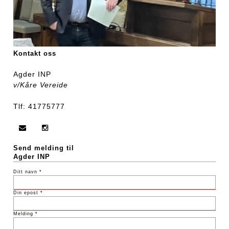
Kontakt oss
Agder INP
v/Kåre Vereide
Tlf: 41775777
Send melding til
Agder INP
Ditt navn *
Din epost *
Melding *