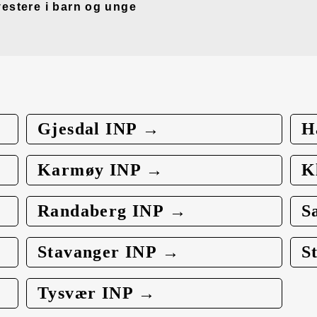
vestere i barn og unge
Gjesdal INP →
H
Karmøy INP →
K
Randaberg INP →
S
Stavanger INP →
S
Tysvær INP →