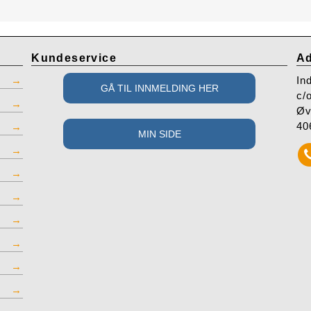
Kundeservice
Ad
In
c/
Øv
40