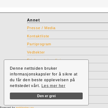
Annet
Presse / Media
Kontaktliste
Partiprogram
Vedtekter
Etiske retningslinjer
Denne nettsiden bruker
INP produkter for bestilling
informasjonskapsler for å sikre at
Restlager INP effekter
du får den beste opplevelsen på
Vis tidligere nettsted INP
nettstedet vårt.
Les mer her
TIllitsverv INP
Den er grei
Admin INP
Powered by
webbroker.no