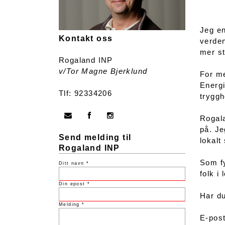
Jeg en
Kontakt oss
verden
mer st
Rogaland INP
v/Tor Magne Bjerklund
For me
Energi
Tlf: 92334206
tryggh
Rogala
på. Je
Send melding til
lokalt
Rogaland INP
Som fy
Ditt navn *
folk i
Din epost *
Har du
Melding *
E-post