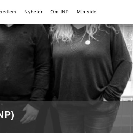
 medlem
Nyheter
Om INP
Min side
NP)