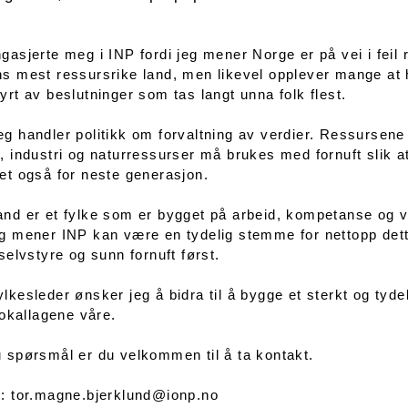
gasjerte meg i INP fordi jeg mener Norge er på vei i feil 
s mest ressursrike land, men likevel opplever mange at h
yrt av beslutninger som tas langt unna folk flest.
g handler politikk om forvaltning av verdier. Ressursen
, industri og naturressurser må brukes med fornuft slik at
et også for neste generasjon.
nd er et fylke som er bygget på arbeid, kompetanse og vil
g mener INP kan være en tydelig stemme for nettopp dette
 selvstyre og sunn fornuft først.
lkesleder ønsker jeg å bidra til å bygge et sterkt og ty
 lokallagene våre.
 spørsmål er du velkommen til å ta kontakt.
: tor.magne.bjerklund@ionp.no