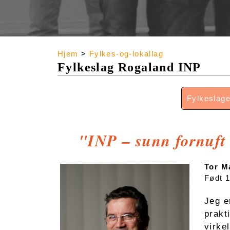
Hjem
>
Fylkes-og-lokallag
Fylkeslag Rogaland INP
Fylkeslage
"INP – sunn fornuft 
Tor M
Født 
Jeg e
prakt
virke