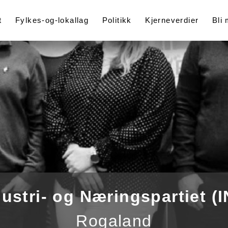
t
Fylkes-og-lokallag
Politikk
Kjerneverdier
Bli
dustri- og Næringspartiet (I
Rogaland