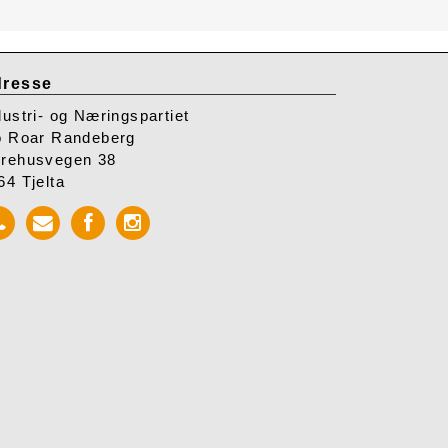
resse
dustri- og Næringspartiet
o Roar Randeberg
rehusvegen 38
64 Tjelta
Call
Send
Facebook
Instagram
INP
mail
INP
INP
to
INP