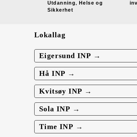
Utdanning, Helse og
in
Sikkerhet
Lokallag
Eigersund INP →
Hå INP →
Kvitsøy INP →
Sola INP →
Time INP →