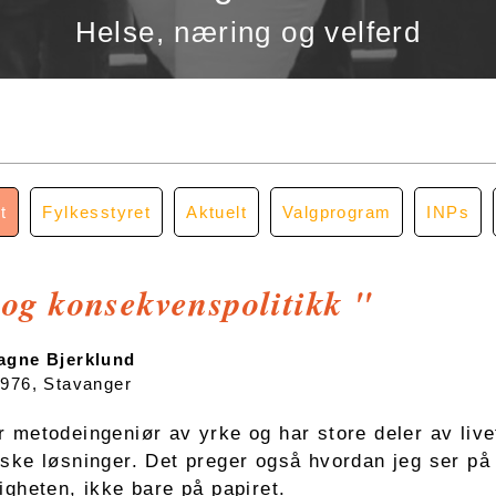
Helse, næring og velferd
t
Fylkesstyret
Aktuelt
Valgprogram
INPs
og konsekvenspolitikk "
agne Bjerklund
1976, Stavanger
r metodeingeniør av yrke og har store deler av livet
iske løsninger. Det preger også hvordan jeg ser på 
ligheten, ikke bare på papiret.