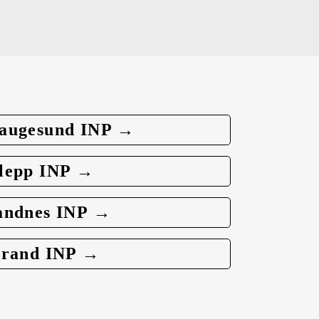
augesund INP →
lepp INP →
andnes INP →
trand INP →