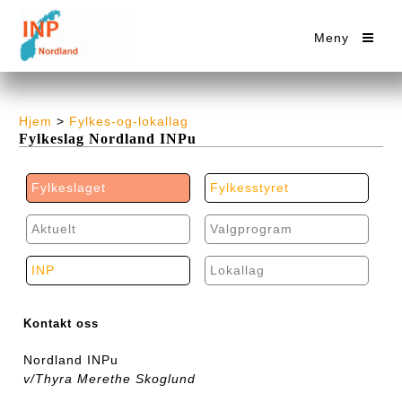
Meny
Hjem
>
Fylkes-og-lokallag
Fylkeslag Nordland INPu
Fylkeslaget
Fylkesstyret
Aktuelt
Valgprogram
INP
Lokallag
Kontakt oss
Nordland INPu
v/Thyra Merethe Skoglund