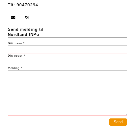
Tlf: 90470294
Send melding til
Nordland INPu
Ditt navn *
Din epost *
Melding *