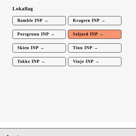
Lokallag
Bamble INP →
Kragerø INP →
Porsgrunn INP →
Seljord INP →
Skien INP →
Tinn INP →
Tokke INP →
Vinje INP →