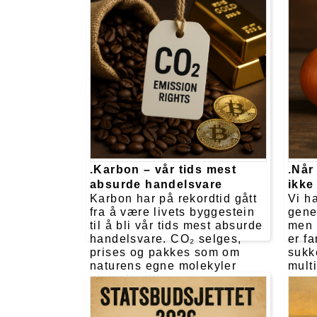
.Karbon – vår tids mest
.Når
absurde handelsvare
ikke
Karbon har på rekordtid gått
Vi ha
fra å være livets byggestein
gene
til å bli vår tids mest absurde
men 
handelsvare. CO₂ selges,
er fa
prises og pakkes som om
sukk
naturens egne molekyler
mult
plutselig tilhører børsen.
pass
Mens politikere jager
mots
«utslepp» på papiret,
skurr