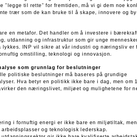
re "legge til rette" for fremtiden, må vi gi dem noe ko
nte trær som de kan bruke til å skape, innovere og b
are en metafor. Det handler om å investere i bærekraf
ng, utdanning og infrastruktur som gir unge menneske
å lykkes. INP vil sikre at vår industri og næringsliv er 
rnuftig omstilling, teknologi og innovasjon.
alyse som grunnlag for beslutninger
lle politiske beslutninger må baseres på grundige
yser. Hva betyr en politikk ikke bare i dag, men om 1
virker den næringslivet, miljøet og mulighetene for n
ring i fornuftig energi er ikke bare en miljøtiltak, me
e arbeidsplasser og teknologisk lederskap.
 utdanningssektor gir ikke bare kvalifiserte arbeidsta