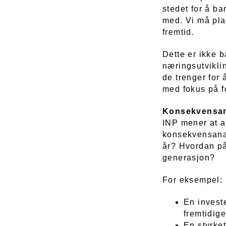
stedet for å ba
med. Vi må pla
fremtid.
Dette er ikke b
næringsutvikli
de trenger for 
med fokus på fo
Konsekvensan
INP mener at a
konsekvensanal
år? Hvordan på
generasjon?
For eksempel:
En investe
fremtidig
En styrket