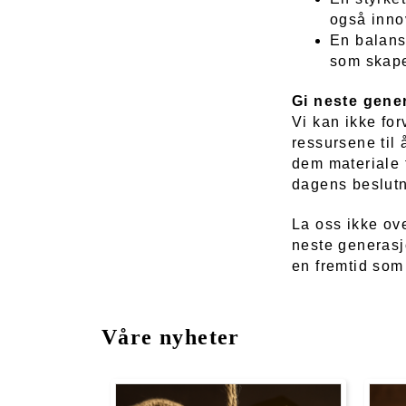
også inno
En balanse
som skaper
Gi neste gene
Vi kan ikke for
ressursene til 
dem materiale t
dagens beslutn
La oss ikke ove
neste generasj
en fremtid som 
Våre nyheter