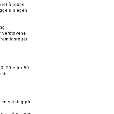
nkret å jobbe
ygge sin egen
tig
r verktøyene
fremtidsrettet,
0, 20 eller 50
este
n en satsing på
kere i dag, men