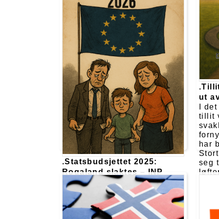
forsvinner realøkonomien –
og fornuften – ut bakdøra.
.Till
ut a
I de
tilli
svakh
forn
har b
Stor
.Statsbudsjettet 2025:
seg 
løft
Rogaland slaktes – INP
sjel
advarte
Likev
Mens regjeringen pakker inn
igje
Statsbudsjettet 2025 i
lukke
teknokratiske formuleringer
velge