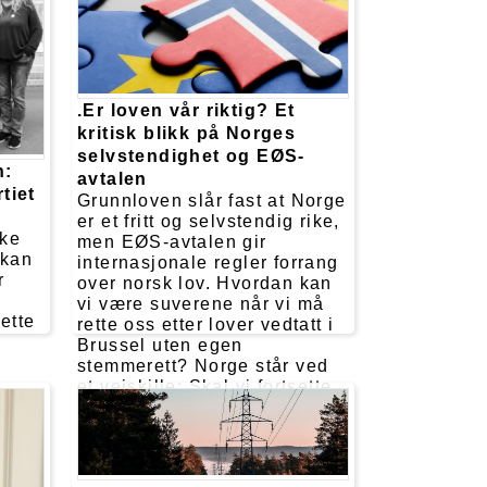
 gang
en.
.Er loven vår riktig? Et
kritisk blikk på Norges
selvstendighet og EØS-
n:
avtalen
tiet
Grunnloven slår fast at Norge
er et fritt og selvstendig rike,
ske
men EØS-avtalen gir
 kan
internasjonale regler forrang
r
over norsk lov. Hvordan kan
vi være suverene når vi må
rette
rette oss etter lover vedtatt i
Brussel uten egen
stemmerett? Norge står ved
et veiskille: Skal vi fortsette
ikk
å klamre oss til EØS, eller
gjenopprette vår fulle
n
suverenitet? Industri-
e