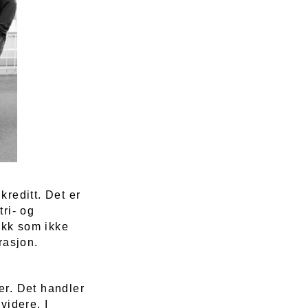
kreditt. Det er
tri- og
ikk som ikke
rasjon.
ter. Det handler
videre. I