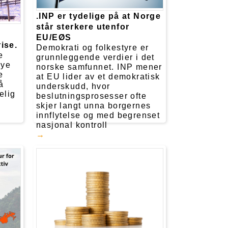
.INP er tydelige på at Norge
står sterkere utenfor
EU/EØS
ise.
Demokrati og folkestyre er
e
grunnleggende verdier i det
øye
norske samfunnet. INP mener
e
at EU lider av et demokratisk
å
underskudd, hvor
elig
beslutningsprosesser ofte
skjer langt unna borgernes
innflytelse og med begrenset
nasjonal kontroll