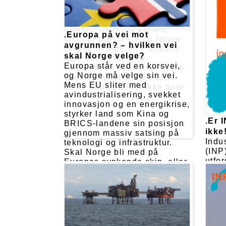
og floskler om "helhetlig
utvikling", ser vi i Rogaland
realiteten: Distriktene
slaktes, bedrifter kveles,
.Europa på vei mot
familier presses – og Norge
avgrunnen? – hvilken vei
skyves til side. INP advarte
skal Norge velge?
hele veien, men da
Europa står ved en korsvei,
valgkampen spisset seg, ble
og Norge må velge sin vei.
fokuset flyttet til Palestina.
Mens EU sliter med
Dette budsjettet er ikke bare
avindustrialisering, svekket
innovasjon og en energikrise,
styrker land som Kina og
.Er 
BRICS-landene sin posisjon
ikke
gjennom massiv satsing på
Indu
teknologi og infrastruktur.
(INP)
Skal Norge bli med på
utfor
Europas synkende skip, eller
fra h
åpne døren til nye markeder
kjer
og muligheter?
dykti
klare
ster
rette