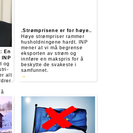
.Strømprisene er for høye..
Høye strømpriser rammer
husholdningene hardt. INP
mener at vi må begrense
: En
eksporten av strøm og
i INP
innføre en makspris for å
tt og
beskytte de svakeste i
tri-
samfunnet.
r alt
rdrer
 å
ofte
n.
lig å
unn
quo?
å