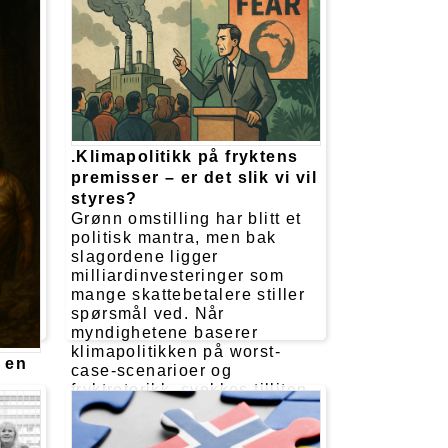
.Klimapolitikk på fryktens
premisser – er det slik vi vil
styres?
Grønn omstilling har blitt et
politisk mantra, men bak
slagordene ligger
milliardinvesteringer som
mange skattebetalere stiller
spørsmål ved. Når
myndighetene baserer
klimapolitikken på worst-
 en
case-scenarioer og
fryktretorikk, svekkes tilliten
re
– og behovet for en ærlig,
ghet
faktabasert debatt blir desto
dre
viktigere.