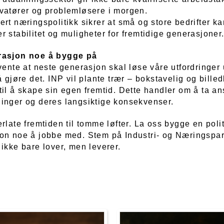
vatører og problemløsere i morgen.
rt næringspolitikk sikrer at små og store bedrifter k
 stabilitet og muligheter for fremtidige generasjoner
rasjon noe å bygge på
vente at neste generasjon skal løse våre utfordringer
å gjøre det. INP vil plante trær – bokstavelig og billed
il å skape sin egen fremtid. Dette handler om å ta an
inger og deres langsiktige konsekvenser.
rlate fremtiden til tomme løfter. La oss bygge en poli
on noe å jobbe med. Stem på Industri- og Næringspart
ikke bare lover, men leverer.