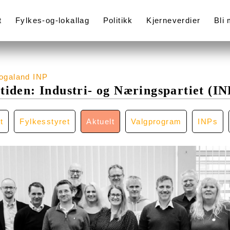
t
Fylkes-og-lokallag
Politikk
Kjerneverdier
Bli
ogaland INP
tiden: Industri- og Næringspartiet (INP
t
Fylkesstyret
Aktuelt
Valgprogram
INPs