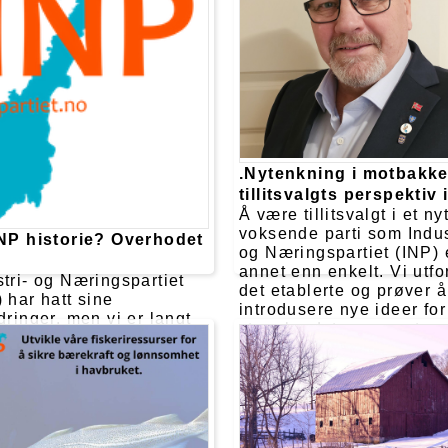
.Nytenkning i motbakke
tillitsvalgts perspektiv 
Å være tillitsvalgt i et ny
voksende parti som Indus
INP historie? Overhodet
og Næringspartiet (INP) e
!
annet enn enkelt. Vi utfo
stri- og Næringspartiet
det etablerte og prøver å
 har hatt sine
introdusere nye ideer for
dringer, men vi er langt
styre landet, men møter 
istorie. Med en dedikert
skepsis, motstand og hå
ne av medlemmer og
Hvorfor er det så vanske
ge ledere ved roret, er vi
skape endring i et samf
 til å bygge partiet
som klager over status 
kere enn noen gang. Nå
Kanskje fordi frykten for 
r vi blikket mot
mist