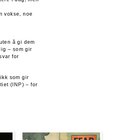
an vokse, noe
.
 uten å gi dem
lig – som gir
svar for
tikk som gir
iet (INP) – for