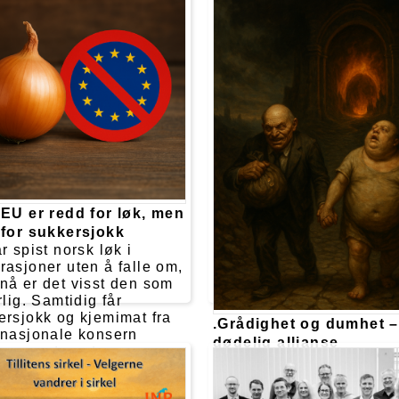
 EU er redd for løk, men
 for sukkersjokk
r spist norsk løk i
rasjoner uten å falle om,
nå er det visst den som
rlig. Samtidig får
ersjokk og kjemimat fra
.Grådighet og dumhet –
inasjonale konsern
dødelig allianse
ere nesten uten
Historien gjentar seg, ba
tand. Det er noe som
med nye kostymer. Grådi
er.
og dumhet finner hveran