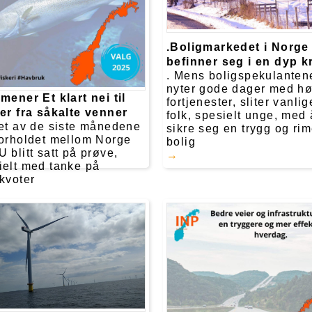
kampen i 2025, klare til å
 Norge hvorfor INP er en
ndig kraft i politikken.
.Boligmarkedet i Norge
befinner seg i en dyp kr
. Mens boligspekulanten
nyter gode dager med h
 mener Et klart nei til
fortjenester, sliter vanlig
ler fra såkalte venner
folk, spesielt unge, med 
pet av de siste månedene
sikre seg en trygg og rim
forholdet mellom Norge
bolig
 blitt satt på prøve,
ielt med tanke på
ekvoter