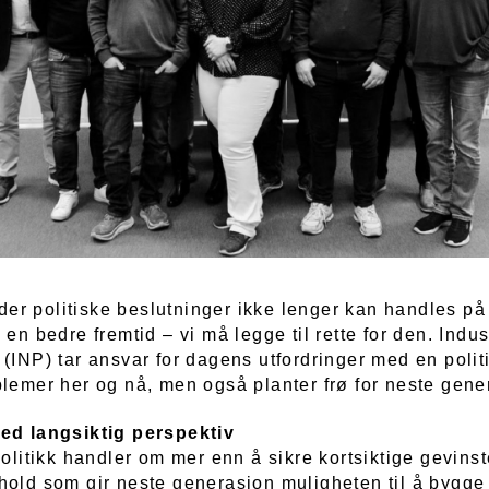
d der politiske beslutninger ikke lenger kan handles på 
 en bedre fremtid – vi må legge til rette for den. Indus
 (INP) tar ansvar for dagens utfordringer med en polit
blemer her og nå, men også planter frø for neste gene
ed langsiktig perspektiv
politikk handler om mer enn å sikre kortsiktige gevins
hold som gir neste generasjon muligheten til å bygge 