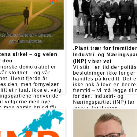
igjen og igjen – og hver
betaler fellesskapet pris
.Plant trær for fremtide
itens sirkel – og veien
Industri- og Næringspar
v den
(INP) viser vei
t norske demokratiet er
Vi står i en tid der politi
t vår stolthet – og vår
beslutninger ikke lenger
et. Hvert fjerde år
handles på kreditt. Det e
yes den, men fornyelsen
ikke nok å love en bedre
litt et ritual, ikke et valg.
fremtid – vi må legge til 
tingspartiene henvender
for den. Industri- og
til velgerne med nye
Næringspartiet (INP) tar
er, men gamle brudd får
ansvar for dagens
den konsekvenser.
utfordringer med en polit
el gir folket sin tillit –
som ikke bare løser
n og igjen – og sirkelen
problemer her og nå, me
r seg. Er det trygghet vi
også planter frø for nest
r, el
generasjon.