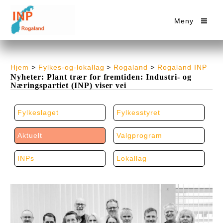
Meny
Hjem
>
Fylkes-og-lokallag
>
Rogaland
>
Rogaland INP
Nyheter: Plant trær for fremtiden: Industri- og
Næringspartiet (INP) viser vei
Fylkeslaget
Fylkesstyret
Aktuelt
Valgprogram
INPs
Lokallag