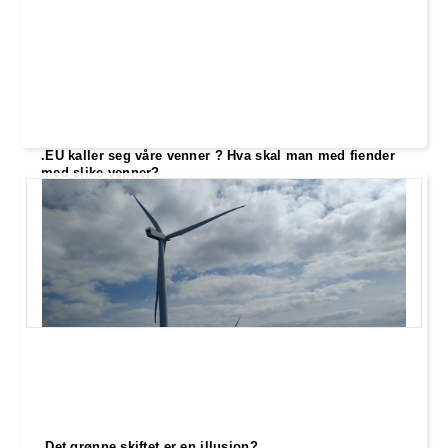
.EU kaller seg våre venner ? Hva skal man med fiender
med slike venner?
I løpet av de siste månedene har forholdet
mellom Norge og EU blitt satt på prøve,
spesielt med tanke på fiskekvoter
.Det grønne skiftet er en illusjon?