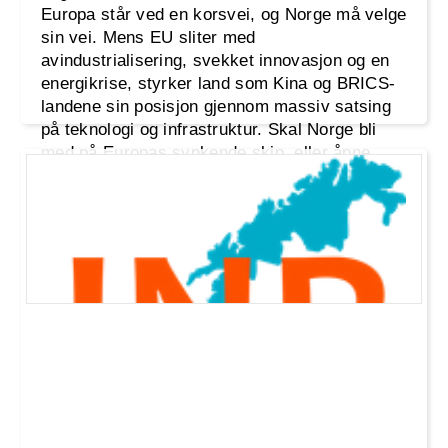
Europa står ved en korsvei, og Norge må velge
sin vei. Mens EU sliter med
avindustrialisering, svekket innovasjon og en
energikrise, styrker land som Kina og BRICS-
landene sin posisjon gjennom massiv satsing
på teknologi og infrastruktur. Skal Norge bli
med på Europas synkende skip, eller åpne
døren til nye markeder og muligheter?