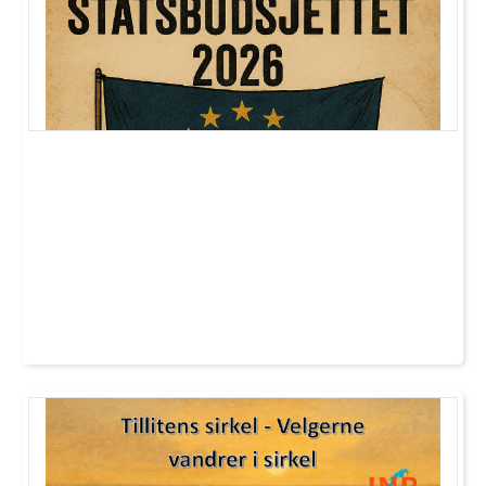
svekkes tilliten – og behovet for en ærlig,
faktabasert debatt blir desto viktigere.