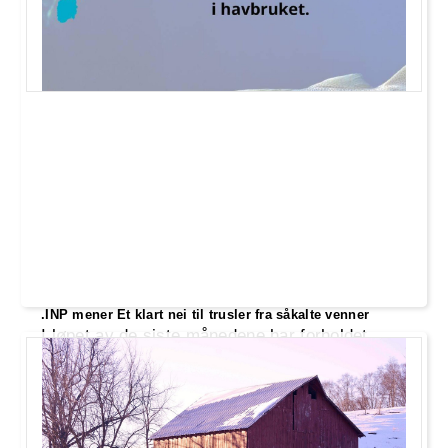
.INP mener Et klart nei til trusler fra såkalte venner
I løpet av de siste månedene har forholdet
mellom Norge og EU blitt satt på prøve,
spesielt med tanke på fiskekvoter