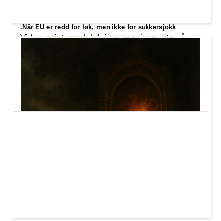
.Når EU er redd for løk, men ikke for sukkersjokk
Vi har spist norsk løk i generasjoner uten å
falle om, men nå er det visst den som er farlig.
Samtidig får sukkersjokk og kjemimat fra
multinasjonale konsern passere nesten uten
motstand. Det er noe som skurrer.