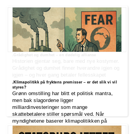
.Grådighet og dumhet – en dødelig allianse
Historien gjentar seg, bare med nye kostymer.
Grådighet og dumhet finner hverandre igjen og
igjen – og hver gang betaler fellesskapet
prisen.
.Klimapolitikk på fryktens premisser – er det slik vi vil
styres?
Grønn omstilling har blitt et politisk mantra,
men bak slagordene ligger
milliardinvesteringer som mange
skattebetalere stiller spørsmål ved. Når
myndighetene baserer klimapolitikken på
worst-case-scenarioer og fryktretorikk,