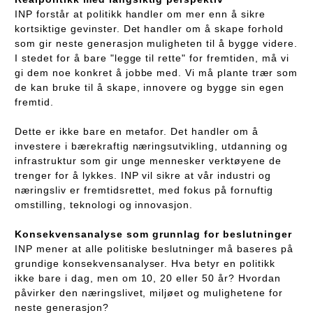
INP forstår at politikk handler om mer enn å sikre
kortsiktige gevinster. Det handler om å skape forhold
som gir neste generasjon muligheten til å bygge videre.
I stedet for å bare "legge til rette" for fremtiden, må vi
gi dem noe konkret å jobbe med. Vi må plante trær som
de kan bruke til å skape, innovere og bygge sin egen
fremtid.
Dette er ikke bare en metafor. Det handler om å
investere i bærekraftig næringsutvikling, utdanning og
infrastruktur som gir unge mennesker verktøyene de
trenger for å lykkes. INP vil sikre at vår industri og
næringsliv er fremtidsrettet, med fokus på fornuftig
omstilling, teknologi og innovasjon.
Konsekvensanalyse som grunnlag for beslutninger
INP mener at alle politiske beslutninger må baseres på
grundige konsekvensanalyser. Hva betyr en politikk
ikke bare i dag, men om 10, 20 eller 50 år? Hvordan
påvirker den næringslivet, miljøet og mulighetene for
neste generasjon?