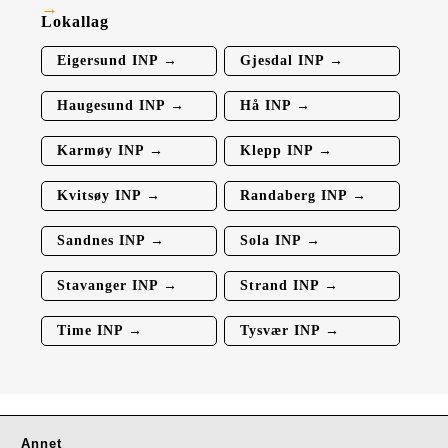
Lokallag
Eigersund INP →
Gjesdal INP →
Haugesund INP →
Hå INP →
Karmøy INP →
Klepp INP →
Kvitsøy INP →
Randaberg INP →
Sandnes INP →
Sola INP →
Stavanger INP →
Strand INP →
Time INP →
Tysvær INP →
Annet