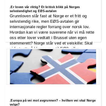
.Er loven vår riktig? Et kritisk blikk på Norges
selvstendighet og EØS-avtalen
Grunnloven slår fast at Norge er et fritt og
selvstendig rike, men EØS-avtalen gir
internasjonale regler forrang over norsk lov.
Hvordan kan vi være suverene når vi må rette
oss etter lover vedtatt i Brussel uten egen
stemmerett? Norge står ved et veiskille: Skal
vi fortsette å klamre oss til EØS, eller
gjenopprette vår fulle suverenitet? Industri-
.Europa på vei mot avgrunnen? – hvilken vei skal Norge
velge?