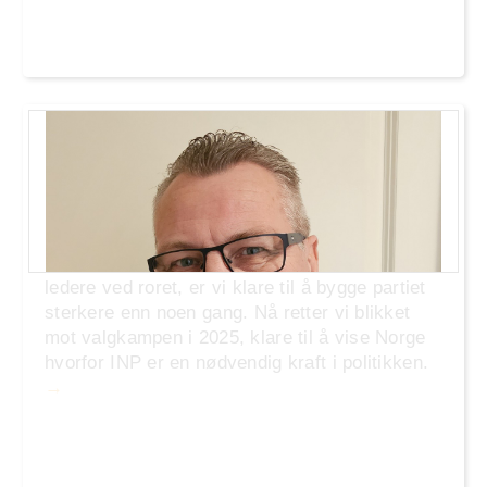
.Er INP historie? Overhodet ikke!
Industri- og Næringspartiet (INP) har hatt sine
utfordringer, men vi er langt fra historie. Med
en dedikert kjerne av medlemmer og dyktige
ledere ved roret, er vi klare til å bygge partiet
sterkere enn noen gang. Nå retter vi blikket
mot valgkampen i 2025, klare til å vise Norge
hvorfor INP er en nødvendig kraft i politikken.