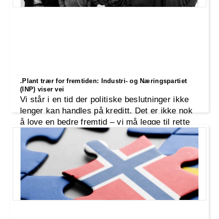
.Plant trær for fremtiden: Industri- og Næringspartiet
(INP) viser vei
Vi står i en tid der politiske beslutninger ikke
lenger kan handles på kreditt. Det er ikke nok
å love en bedre fremtid – vi må legge til rette
for den. Industri- og Næringspartiet (INP) tar
ansvar for dagens utfordringer med en politikk
som ikke bare løser problemer her og nå, men
også planter frø for neste generasjon.