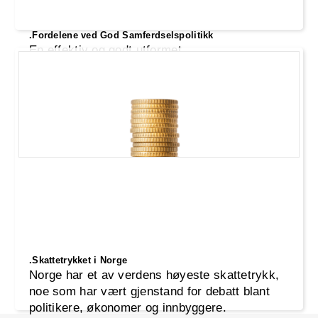
.Fordelene ved God Samferdselspolitikk
En effektiv og godt utformet
samferdselspolitikk er avgjørende for
samfunnets økonomiske vekst, miljømessige
fornuft og innbyggernes livskvalitet.
.Skattetrykket i Norge
Norge har et av verdens høyeste skattetrykk,
noe som har vært gjenstand for debatt blant
politikere, økonomer og innbyggere.