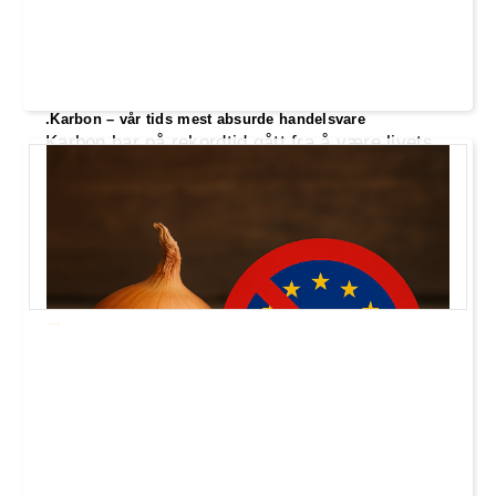
.Karbon – vår tids mest absurde handelsvare
Karbon har på rekordtid gått fra å være livets
byggestein til å bli vår tids mest absurde
handelsvare. CO₂ selges, prises og pakkes
som om naturens egne molekyler plutselig
tilhører børsen. Mens politikere jager
«utslepp» på papiret, forsvinner realøkonomien
– og fornuften – ut bakdøra.