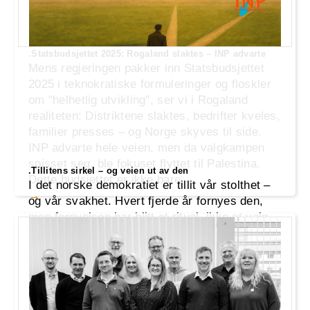
.Statsbudsjettet 2025: Rogaland slaktes – INP advarte
Mens regjeringen pakker inn Statsbudsjettet
2025 i teknokratiske formuleringer og floskler
om "helhetlig utvikling", ser vi i Rogaland
realiteten: Distriktene slaktes, bedrifter kveles,
familier presses – og Norge skyves til side.
INP advarte hele veien, men da valgkampen
spisset seg, ble fokuset flyttet til Palestina.
.Tillitens sirkel – og veien ut av den
Dette budsjettet er ikke bare
I det norske demokratiet er tillit vår stolthet –
og vår svakhet. Hvert fjerde år fornyes den,
men fornyelsen har blitt et ritual, ikke et valg.
Stortingspartiene henvender seg til velgerne
med nye løfter, men gamle brudd får sjelden
konsekvenser. Likevel gir folket sin tillit – igjen
og igjen – og sirkelen lukker seg. Er det
trygghet vi velger, el