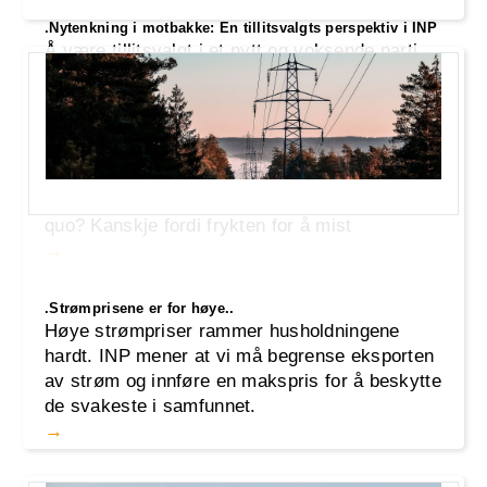
.Nytenkning i motbakke: En tillitsvalgts perspektiv i INP
Å være tillitsvalgt i et nytt og voksende parti
som Industri- og Næringspartiet (INP) er alt
annet enn enkelt. Vi utfordrer det etablerte og
prøver å introdusere nye ideer for å styre
landet, men møter ofte skepsis, motstand og
hån. Hvorfor er det så vanskelig å skape
endring i et samfunn som klager over status
quo? Kanskje fordi frykten for å mist
.Strømprisene er for høye..
Høye strømpriser rammer husholdningene
hardt. INP mener at vi må begrense eksporten
av strøm og innføre en makspris for å beskytte
de svakeste i samfunnet.