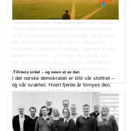
.Statsbudsjettet 2025: Rogaland slaktes – INP advarte
Mens regjeringen pakker inn Statsbudsjettet
2025 i teknokratiske formuleringer og floskler
om "helhetlig utvikling", ser vi i Rogaland
realiteten: Distriktene slaktes, bedrifter kveles,
familier presses – og Norge skyves til side.
INP advarte hele veien, men da valgkampen
spisset seg, ble fokuset flyttet til Palestina.
.Tillitens sirkel – og veien ut av den
Dette budsjettet er ikke bare
I det norske demokratiet er tillit vår stolthet –
og vår svakhet. Hvert fjerde år fornyes den,
men fornyelsen har blitt et ritual, ikke et valg.
Stortingspartiene henvender seg til velgerne
med nye løfter, men gamle brudd får sjelden
konsekvenser. Likevel gir folket sin tillit – igjen
og igjen – og sirkelen lukker seg. Er det
trygghet vi velger, el