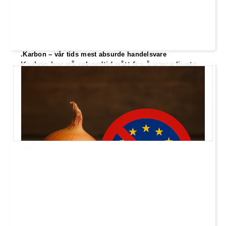
.Karbon – vår tids mest absurde handelsvare
Karbon har på rekordtid gått fra å være livets
byggestein til å bli vår tids mest absurde
handelsvare. CO₂ selges, prises og pakkes
som om naturens egne molekyler plutselig
tilhører børsen. Mens politikere jager
«utslepp» på papiret, forsvinner realøkonomien
– og fornuften – ut bakdøra.