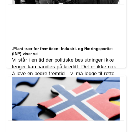
.Plant trær for fremtiden: Industri- og Næringspartiet
(INP) viser vei
Vi står i en tid der politiske beslutninger ikke
lenger kan handles på kreditt. Det er ikke nok
å love en bedre fremtid – vi må legge til rette
for den. Industri- og Næringspartiet (INP) tar
ansvar for dagens utfordringer med en politikk
som ikke bare løser problemer her og nå, men
også planter frø for neste generasjon.