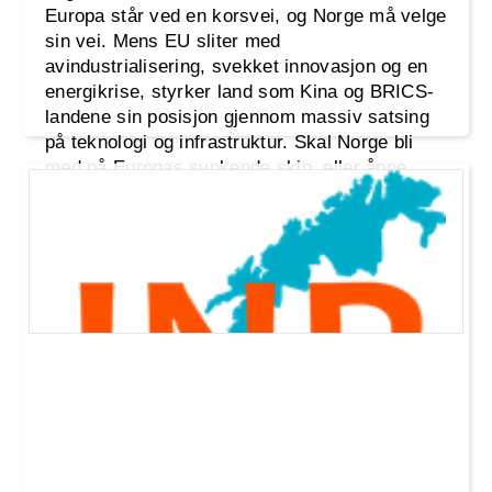
Europa står ved en korsvei, og Norge må velge
sin vei. Mens EU sliter med
avindustrialisering, svekket innovasjon og en
energikrise, styrker land som Kina og BRICS-
landene sin posisjon gjennom massiv satsing
på teknologi og infrastruktur. Skal Norge bli
med på Europas synkende skip, eller åpne
døren til nye markeder og muligheter?