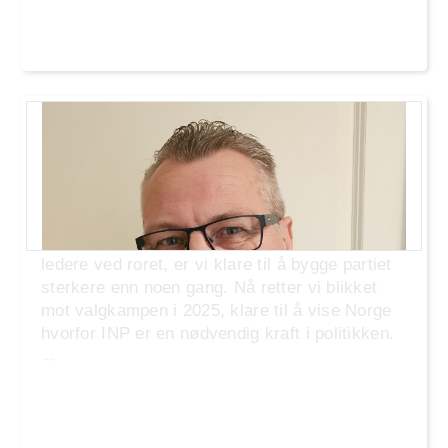
.Er INP historie? Overhodet ikke!
Industri- og Næringspartiet (INP) har hatt sine
utfordringer, men vi er langt fra historie. Med
en dedikert kjerne av medlemmer og dyktige
ledere ved roret, er vi klare til å bygge partiet
sterkere enn noen gang. Nå retter vi blikket
mot valgkampen i 2025, klare til å vise Norge
hvorfor INP er en nødvendig kraft i politikken.