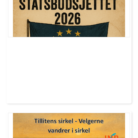
svekkes tilliten – og behovet for en ærlig,
faktabasert debatt blir desto viktigere.