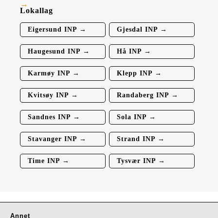
Lokallag
Eigersund INP →
Gjesdal INP →
Haugesund INP →
Hå INP →
Karmøy INP →
Klepp INP →
Kvitsøy INP →
Randaberg INP →
Sandnes INP →
Sola INP →
Stavanger INP →
Strand INP →
Time INP →
Tysvær INP →
Annet