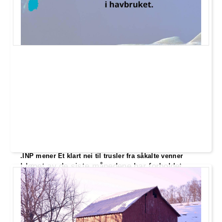
.INP mener Et klart nei til trusler fra såkalte venner
I løpet av de siste månedene har forholdet
mellom Norge og EU blitt satt på prøve,
spesielt med tanke på fiskekvoter