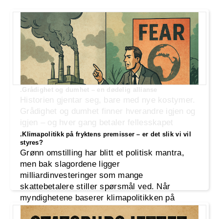
.Grådighet og dumhet – en dødelig allianse
Historien gjentar seg, bare med nye kostymer.
Grådighet og dumhet finner hverandre igjen og
igjen – og hver gang betaler fellesskapet
prisen.
.Klimapolitikk på fryktens premisser – er det slik vi vil
styres?
Grønn omstilling har blitt et politisk mantra,
men bak slagordene ligger
milliardinvesteringer som mange
skattebetalere stiller spørsmål ved. Når
myndighetene baserer klimapolitikken på
worst-case-scenarioer og fryktretorikk,