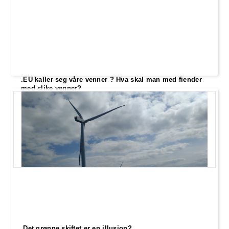
.EU kaller seg våre venner ? Hva skal man med fiender
med slike venner?
I løpet av de siste månedene har forholdet
mellom Norge og EU blitt satt på prøve,
spesielt med tanke på fiskekvoter
.Det grønne skiftet er en illusjon?