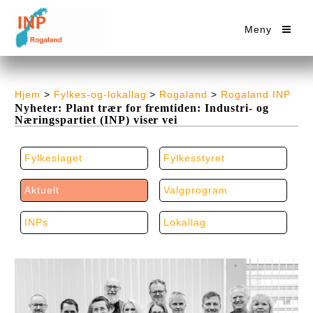
Meny
Hjem
>
Fylkes-og-lokallag
>
Rogaland
>
Rogaland INP
Nyheter: Plant trær for fremtiden: Industri- og
Næringspartiet (INP) viser vei
Fylkeslaget
Fylkesstyret
Aktuelt
Valgprogram
INPs
Lokallag