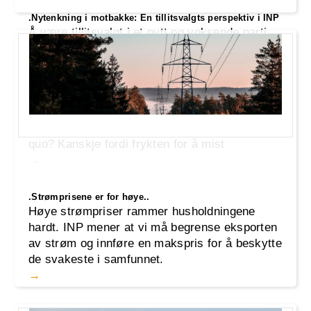
.Nytenkning i motbakke: En tillitsvalgts perspektiv i INP
Å være tillitsvalgt i et nytt og voksende parti
som Industri- og Næringspartiet (INP) er alt
annet enn enkelt. Vi utfordrer det etablerte og
prøver å introdusere nye ideer for å styre
landet, men møter ofte skepsis, motstand og
hån. Hvorfor er det så vanskelig å skape
endring i et samfunn som klager over status
quo? Kanskje fordi frykten for å mist
.Strømprisene er for høye..
Høye strømpriser rammer husholdningene
hardt. INP mener at vi må begrense eksporten
av strøm og innføre en makspris for å beskytte
de svakeste i samfunnet.