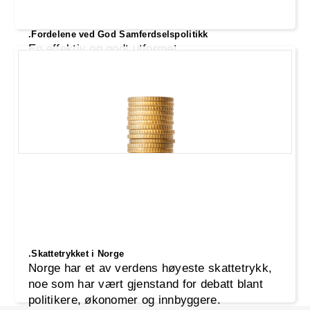
.Fordelene ved God Samferdselspolitikk
En effektiv og godt utformet
samferdselspolitikk er avgjørende for
samfunnets økonomiske vekst, miljømessige
fornuft og innbyggernes livskvalitet.
.Skattetrykket i Norge
Norge har et av verdens høyeste skattetrykk,
noe som har vært gjenstand for debatt blant
politikere, økonomer og innbyggere.