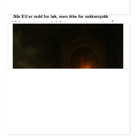
.Når EU er redd for løk, men ikke for sukkersjokk
Vi har spist norsk løk i generasjoner uten å
falle om, men nå er det visst den som er farlig.
Samtidig får sukkersjokk og kjemimat fra
multinasjonale konsern passere nesten uten
motstand. Det er noe som skurrer.