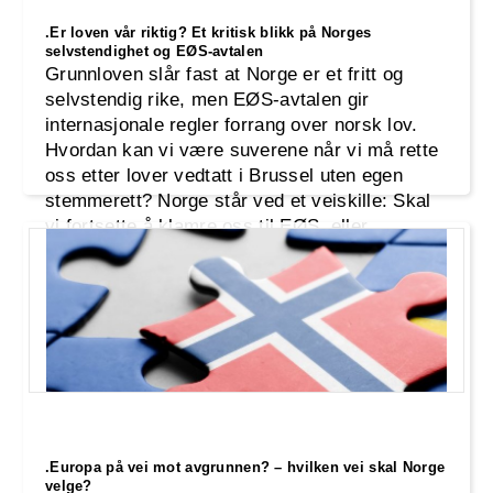
.Er loven vår riktig? Et kritisk blikk på Norges
selvstendighet og EØS-avtalen
Grunnloven slår fast at Norge er et fritt og
selvstendig rike, men EØS-avtalen gir
internasjonale regler forrang over norsk lov.
Hvordan kan vi være suverene når vi må rette
oss etter lover vedtatt i Brussel uten egen
stemmerett? Norge står ved et veiskille: Skal
vi fortsette å klamre oss til EØS, eller
gjenopprette vår fulle suverenitet? Industri-
.Europa på vei mot avgrunnen? – hvilken vei skal Norge
velge?