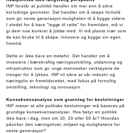
INP forstår at politikk handler om mer enn å sikre
kortsiktige gevinster. Det handler om å skape forhold
som gir neste generasjon muligheten til å bygge videre.
I stedet for å bare "legge til rette" for fremtiden, må vi
gi dem noe konkret å jobbe med. Vi må plante trær som
de kan bruke til å skape, innovere og bygge sin egen
fremtid.
Dette er ikke bare en metafor. Det handler om å
investere i bærekraftig næringsutvikling, utdanning og
infrastruktur som gir unge mennesker verktøyene de
trenger for å lykkes. INP vil sikre at vår industri og
næringsliv er fremtidsrettet, med fokus på fornuftig
omstilling, teknologi og innovasjon.
Konsekvensanalyse som grunnlag for beslutninger
INP mener at alle politiske beslutninger må baseres på
grundige konsekvensanalyser. Hva betyr en politikk
ikke bare i dag, men om 10, 20 eller 50 år? Hvordan
påvirker den næringslivet, miljøet og mulighetene for
neste generasjon?