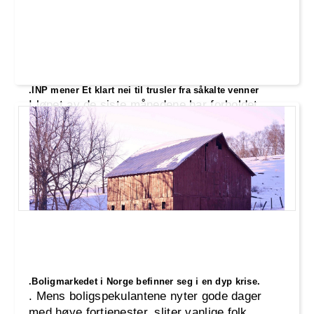
.INP mener Et klart nei til trusler fra såkalte venner
I løpet av de siste månedene har forholdet
mellom Norge og EU blitt satt på prøve,
spesielt med tanke på fiskekvoter
.Boligmarkedet i Norge befinner seg i en dyp krise.
. Mens boligspekulantene nyter gode dager
med høye fortjenester, sliter vanlige folk,