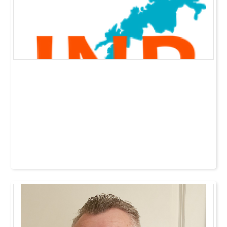
.Er INP historie? Overhodet ikke!