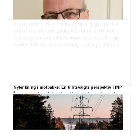
Industri- og Næringspartiet (INP) har hatt sine
utfordringer, men vi er langt fra historie. Med
en dedikert kjerne av medlemmer og dyktige
ledere ved roret, er vi klare til å bygge partiet
sterkere enn noen gang. Nå retter vi blikket
mot valgkampen i 2025, klare til å vise Norge
hvorfor INP er en nødvendig kraft i politikken.
.Nytenkning i motbakke: En tillitsvalgts perspektiv i INP
Å være tillitsvalgt i et nytt og voksende parti
som Industri- og Næringspartiet (INP) er alt
annet enn enkelt. Vi utfordrer det etablerte og
prøver å introdusere nye ideer for å styre
landet, men møter ofte skepsis, motstand og
hån. Hvorfor er det så vanskelig å skape
endring i et samfunn som klager over status