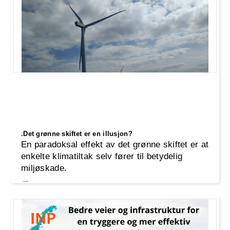
I løpet av de siste månedene har forholdet
mellom Norge og EU blitt satt på prøve,
spesielt med tanke på fiskekvoter
.Det grønne skiftet er en illusjon?
En paradoksal effekt av det grønne skiftet er at
enkelte klimatiltak selv fører til betydelig
miljøskade.