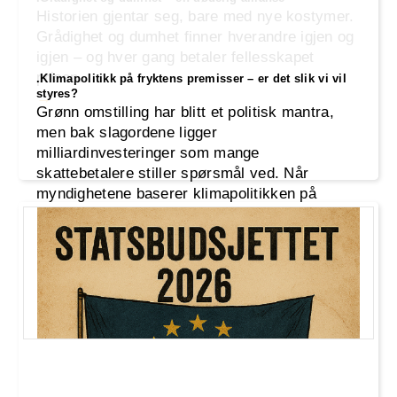
Historien gjentar seg, bare med nye kostymer.
Grådighet og dumhet finner hverandre igjen og
igjen – og hver gang betaler fellesskapet
prisen.
.Klimapolitikk på fryktens premisser – er det slik vi vil
styres?
Grønn omstilling har blitt et politisk mantra,
men bak slagordene ligger
milliardinvesteringer som mange
skattebetalere stiller spørsmål ved. Når
myndighetene baserer klimapolitikken på
worst-case-scenarioer og fryktretorikk,
svekkes tilliten – og behovet for en ærlig,
faktabasert debatt blir desto viktigere.