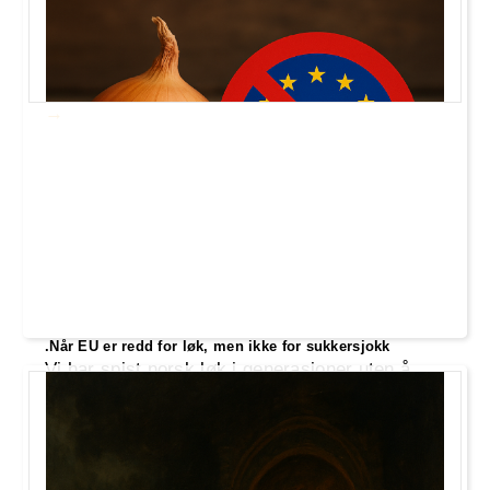
som om naturens egne molekyler plutselig
tilhører børsen. Mens politikere jager
«utslepp» på papiret, forsvinner realøkonomien
– og fornuften – ut bakdøra.
.Når EU er redd for løk, men ikke for sukkersjokk
Vi har spist norsk løk i generasjoner uten å
falle om, men nå er det visst den som er farlig.
Samtidig får sukkersjokk og kjemimat fra
multinasjonale konsern passere nesten uten
motstand. Det er noe som skurrer.