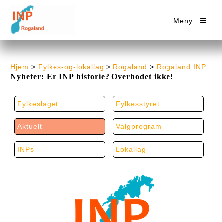
Meny
Hjem
>
Fylkes-og-lokallag
>
Rogaland
>
Rogaland INP
Nyheter: Er INP historie? Overhodet ikke!
Fylkeslaget
Fylkesstyret
Aktuelt
Valgprogram
INPs
Lokallag