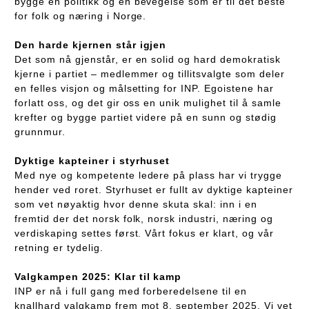
bygge en politikk og en bevegelse som er til det beste
for folk og næring i Norge.
Den harde kjernen står igjen
Det som nå gjenstår, er en solid og hard demokratisk
kjerne i partiet – medlemmer og tillitsvalgte som deler
en felles visjon og målsetting for INP. Egoistene har
forlatt oss, og det gir oss en unik mulighet til å samle
krefter og bygge partiet videre på en sunn og stødig
grunnmur.
Dyktige kapteiner i styrhuset
Med nye og kompetente ledere på plass har vi trygge
hender ved roret. Styrhuset er fullt av dyktige kapteiner
som vet nøyaktig hvor denne skuta skal: inn i en
fremtid der det norsk folk, norsk industri, næring og
verdiskaping settes først. Vårt fokus er klart, og vår
retning er tydelig.
Valgkampen 2025: Klar til kamp
INP er nå i full gang med forberedelsene til en
knallhard valgkamp frem mot 8. september 2025. Vi vet