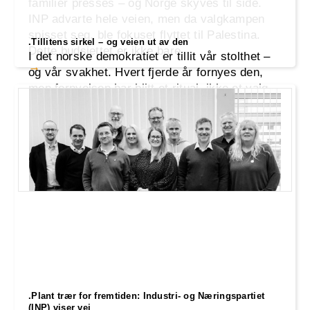
familier presses – og Norge skyves til side.
INP advarte hele veien, men da valgkampen
spisset seg, ble fokuset flyttet til Palestina.
.Tillitens sirkel – og veien ut av den
Dette budsjettet er ikke bare
I det norske demokratiet er tillit vår stolthet –
og vår svakhet. Hvert fjerde år fornyes den,
men fornyelsen har blitt et ritual, ikke et valg.
Stortingspartiene henvender seg til velgerne
med nye løfter, men gamle brudd får sjelden
konsekvenser. Likevel gir folket sin tillit – igjen
og igjen – og sirkelen lukker seg. Er det
trygghet vi velger, el
.Plant trær for fremtiden: Industri- og Næringspartiet
(INP) viser vei