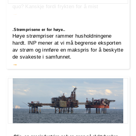
quo? Kanskje fordi frykten for å mist
.Strømprisene er for høye..
Høye strømpriser rammer husholdningene
hardt. INP mener at vi må begrense eksporten
av strøm og innføre en makspris for å beskytte
de svakeste i samfunnet.