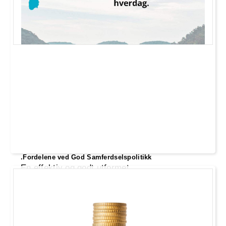
.Fordelene ved God Samferdselspolitikk
En effektiv og godt utformet
samferdselspolitikk er avgjørende for
samfunnets økonomiske vekst, miljømessige
fornuft og innbyggernes livskvalitet.