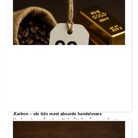
.Karbon – vår tids mest absurde handelsvare
Karbon har på rekordtid gått fra å være livets
byggestein til å bli vår tids mest absurde
handelsvare. CO₂ selges, prises og pakkes