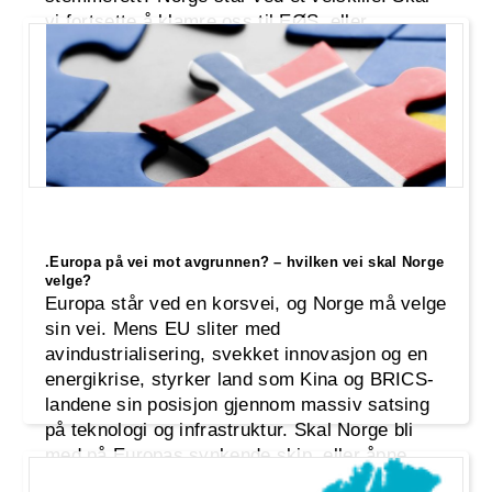
vi fortsette å klamre oss til EØS, eller
gjenopprette vår fulle suverenitet? Industri-
.Europa på vei mot avgrunnen? – hvilken vei skal Norge
velge?
Europa står ved en korsvei, og Norge må velge
sin vei. Mens EU sliter med
avindustrialisering, svekket innovasjon og en
energikrise, styrker land som Kina og BRICS-
landene sin posisjon gjennom massiv satsing
på teknologi og infrastruktur. Skal Norge bli
med på Europas synkende skip, eller åpne
døren til nye markeder og muligheter?