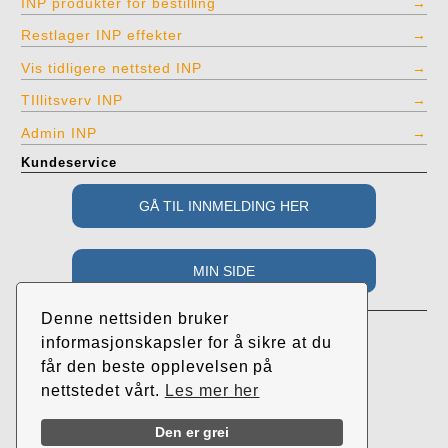
INP produkter for bestilling
Restlager INP effekter
Vis tidligere nettsted INP
TIllitsverv INP
Admin INP
Kundeservice
Adresse
Denne nettsiden bruker
Industri- og Næringspartiet
informasjonskapsler for å sikre at du
c/o Roar Randeberg
får den beste opplevelsen på
Øvrehusvegen 38
nettstedet vårt.
Les mer her
4064 Tjelta
Call
Send
Facebook
Instagram
Den er grei
INP
mail
INP
INP