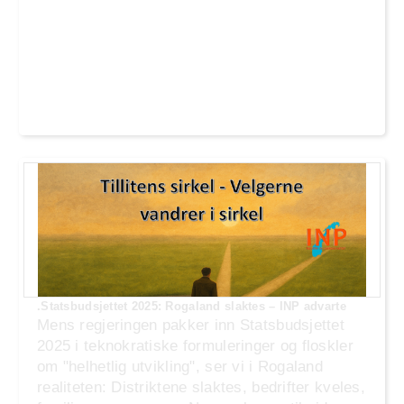
.Statsbudsjettet 2025: Rogaland slaktes – INP advarte
Mens regjeringen pakker inn Statsbudsjettet
2025 i teknokratiske formuleringer og floskler
om "helhetlig utvikling", ser vi i Rogaland
realiteten: Distriktene slaktes, bedrifter kveles,