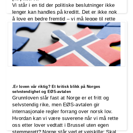
Vi står i en tid der politiske beslutninger ikke
lenger kan handles på kreditt. Det er ikke nok
å love en bedre fremtid – vi må legge til rette
for den. Industri- og Næringspartiet (INP) tar
ansvar for dagens utfordringer med en politikk
som ikke bare løser problemer her og nå, men
også planter frø for neste generasjon.
.Er loven vår riktig? Et kritisk blikk på Norges
selvstendighet og EØS-avtalen
Grunnloven slår fast at Norge er et fritt og
selvstendig rike, men EØS-avtalen gir
internasjonale regler forrang over norsk lov.
Hvordan kan vi være suverene når vi må rette
oss etter lover vedtatt i Brussel uten egen
stemmerett? Norge står ved et veiskille: Skal