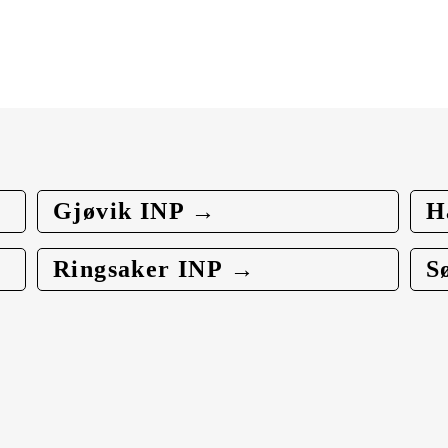
Gjøvik INP →
H
Ringsaker INP →
S