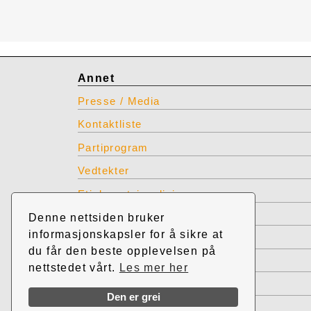
Annet
Presse / Media
Kontaktliste
Partiprogram
Vedtekter
Etiske retningslinjer
INP produkter for bestilling
Denne nettsiden bruker
informasjonskapsler for å sikre at
Restlager INP effekter
du får den beste opplevelsen på
Vis tidligere nettsted INP
nettstedet vårt.
Les mer her
TIllitsverv INP
Den er grei
Admin INP