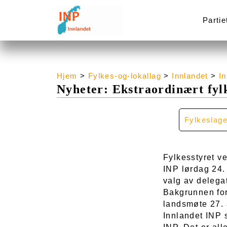
Partie
Hjem
>
Fylkes-og-lokallag
>
Innlandet
>
I
Nyheter: Ekstraordinært fyl
Fylkeslage
Fylkesstyret ve
INP lørdag 24.
valg av delegat
Bakgrunnen for
landsmøte 27. a
Innlandet INP s