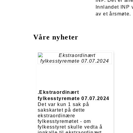
INP. Det er al
Innlandet INP v
av et årsmøte.
Våre nyheter
.Ekstraordinært
fylkesstyremøte 07.07.2024
Det var kun 1 sak på
sakskartet på dette
ekstraordinære
fylkesstyremøtet - om
fylkesstyret skulle vedta å
innkalle til ekstraordinært