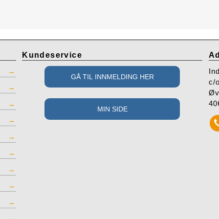
Kundeservice
Ad
In
c/
Øv
40