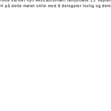
lerede varslet nytt ekstraordinært landsmøte 15. sept
il på dette møtet stille med 8 delegater lovlig og dem