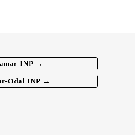
amar INP →
ør-Odal INP →