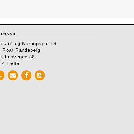
resse
dustri- og Næringspartiet
o Roar Randeberg
rehusvegen 38
64 Tjelta
Call
Send
Facebook
Instagram
INP
mail
INP
INP
to
INP