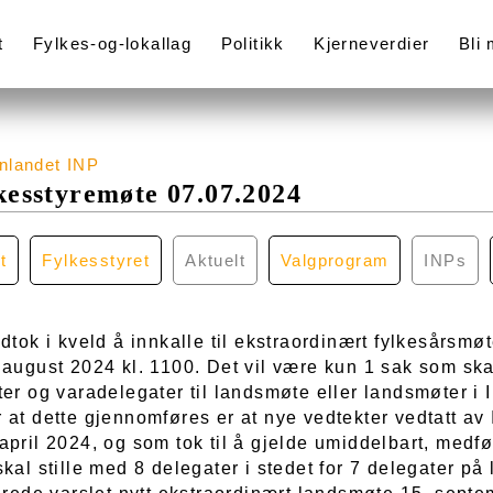
t
Fylkes-og-lokallag
Politikk
Kjerneverdier
Bli
nnlandet INP
kesstyremøte 07.07.2024
t
Fylkesstyret
Aktuelt
Valgprogram
INPs
dtok i kveld å innkalle til ekstraordinært fylkesårsmøt
 august 2024 kl. 1100. Det vil være kun 1 sak som sk
er og varadelegater til landsmøte eller landsmøter i 
 at dette gjennomføres er at nye vedtekter vedtatt av
pril 2024, og som tok til å gjelde umiddelbart, medfø
kal stille med 8 delegater i stedet for 7 delegater på