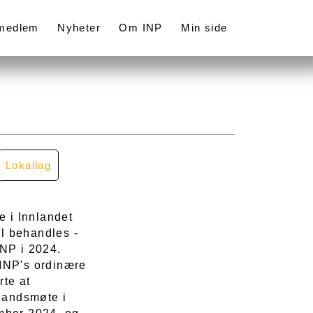
 medlem
Nyheter
Om INP
Min side
Lokallag
e i Innlandet
al behandles -
INP i 2024.
 INP's ordinære
rte at
 landsmøte i