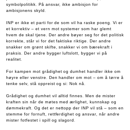
symbolpolitikk. På ansvar, ikke ambisjon for
ambisjonens skyld.
INP er ikke et parti for de som vil ha raske poeng. Vi er
et korrektiv – et vern mot systemer som har glemt
hvem de skal tjene. Der andre bøyer seg for det politisk
korrekte, står vi for det faktiske riktige. Der andre
snakker om grønt skifte, snakker vi om bærekraft i
praksis. Der andre bygger luftslott, bygger vi på
realitet.
For kampen mot grådighet og dumhet handler ikke om
høyre eller venstre. Den handler om mot – om å tørre å
tenke selv, stå oppreist og si: Nok nå.
Grådighet og dumhet vil alltid finnes. Men de mister
kraften sin når de møtes med ærlighet, kunnskap og
dømmekraft. Og det er nettopp der INP vil stå – som en
stemme for fornuft, rettferdighet og ansvar, når andre
mister fotfestet i spill og slagord.