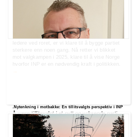
.Er INP historie? Overhodet ikke!
Industri- og Næringspartiet (INP) har hatt sine
utfordringer, men vi er langt fra historie. Med
en dedikert kjerne av medlemmer og dyktige
ledere ved roret, er vi klare til å bygge partiet
sterkere enn noen gang. Nå retter vi blikket
mot valgkampen i 2025, klare til å vise Norge
hvorfor INP er en nødvendig kraft i politikken.
.Nytenkning i motbakke: En tillitsvalgts perspektiv i INP
Å være tillitsvalgt i et nytt og voksende parti
som Industri- og Næringspartiet (INP) er alt
annet enn enkelt. Vi utfordrer det etablerte og
prøver å introdusere nye ideer for å styre