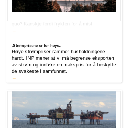
landet, men møter ofte skepsis, motstand og
hån. Hvorfor er det så vanskelig å skape
endring i et samfunn som klager over status
quo? Kanskje fordi frykten for å mist
.Strømprisene er for høye..
Høye strømpriser rammer husholdningene
hardt. INP mener at vi må begrense eksporten
av strøm og innføre en makspris for å beskytte
de svakeste i samfunnet.