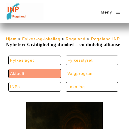
Meny
Hjem
>
Fylkes-og-lokallag
>
Rogaland
>
Rogaland INP
Nyheter: Grådighet og dumhet – en dødelig allianse
Fylkeslaget
Fylkesstyret
Aktuelt
Valgprogram
INPs
Lokallag