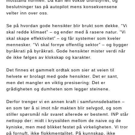
motstand normen. Da kan feil vokse uforstyrret, og
beslutninger tas på autopilot mens konsekvensene
velter inn over oss.
Se på hvordan gode hensikter blir brukt som dekke. “Vi
skal redde klimaet” – og ender med å rasere natur. “Vi
skal skape effektivitet” – og får systemer som kveler
mennesker. “Vi skal fornye offentlig sektor” – og bygger
byråkrati på byråkrati. Gode hensikter mister verdi når
de ikke følges av klokskap og karakter.
Det finnes et gammelt ordtak som sier at veien til
helvete er brolagt med gode hensikter. Det er sant,
men det mangler en viktig presisering: Det er
grådigheten og dumheten som legger steinene.
Derfor trenger vi en annen kraft i samfunnsdebatten –
en som tør å si imot når makten blir selvgod, og som
stiller spørsmål når svaret allerede er bestemt. INP står
nettopp der: midt i kryssilden mellom de naive og de
kyniske, men med blikket festet på virkeligheten. Vi tror
på fornuft, ikke flokkmentalitet. På kunnskap, ikke