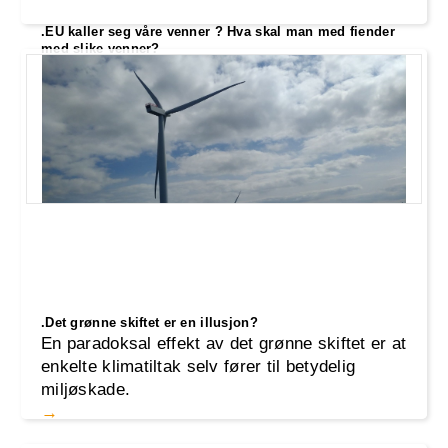
.EU kaller seg våre venner ? Hva skal man med fiender
med slike venner?
I løpet av de siste månedene har forholdet
mellom Norge og EU blitt satt på prøve,
spesielt med tanke på fiskekvoter
.Det grønne skiftet er en illusjon?
En paradoksal effekt av det grønne skiftet er at
enkelte klimatiltak selv fører til betydelig
miljøskade.