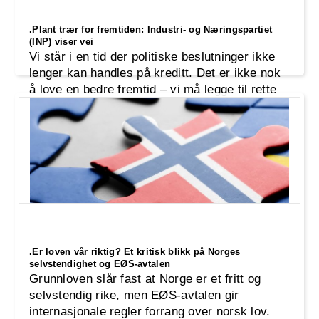
.Plant trær for fremtiden: Industri- og Næringspartiet
(INP) viser vei
Vi står i en tid der politiske beslutninger ikke
lenger kan handles på kreditt. Det er ikke nok
å love en bedre fremtid – vi må legge til rette
for den. Industri- og Næringspartiet (INP) tar
ansvar for dagens utfordringer med en politikk
som ikke bare løser problemer her og nå, men
også planter frø for neste generasjon.
.Er loven vår riktig? Et kritisk blikk på Norges
selvstendighet og EØS-avtalen
Grunnloven slår fast at Norge er et fritt og
selvstendig rike, men EØS-avtalen gir
internasjonale regler forrang over norsk lov.