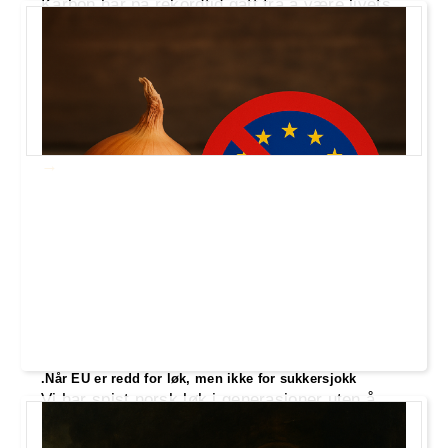
Karbon har på rekordtid gått fra å være livets
byggestein til å bli vår tids mest absurde
handelsvare. CO₂ selges, prises og pakkes
som om naturens egne molekyler plutselig
tilhører børsen. Mens politikere jager
«utslepp» på papiret, forsvinner realøkonomien
– og fornuften – ut bakdøra.
.Når EU er redd for løk, men ikke for sukkersjokk
Vi har spist norsk løk i generasjoner uten å
falle om, men nå er det visst den som er farlig.
Samtidig får sukkersjokk og kjemimat fra