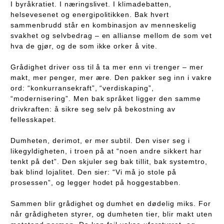
I byråkratiet. I næringslivet. I klimadebatten,
helsevesenet og energipolitikken. Bak hvert
sammenbrudd står en kombinasjon av menneskelig
svakhet og selvbedrag – en allianse mellom de som vet
hva de gjør, og de som ikke orker å vite.
Grådighet driver oss til å ta mer enn vi trenger – mer
makt, mer penger, mer ære. Den pakker seg inn i vakre
ord: “konkurransekraft”, “verdiskaping”,
“modernisering”. Men bak språket ligger den samme
drivkraften: å sikre seg selv på bekostning av
fellesskapet.
Dumheten, derimot, er mer subtil. Den viser seg i
likegyldigheten, i troen på at “noen andre sikkert har
tenkt på det”. Den skjuler seg bak tillit, bak systemtro,
bak blind lojalitet. Den sier: “Vi må jo stole på
prosessen”, og legger hodet på hoggestabben.
Sammen blir grådighet og dumhet en dødelig miks. For
når grådigheten styrer, og dumheten tier, blir makt uten