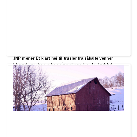
.INP mener Et klart nei til trusler fra såkalte venner
I løpet av de siste månedene har forholdet
mellom Norge og EU blitt satt på prøve,
spesielt med tanke på fiskekvoter