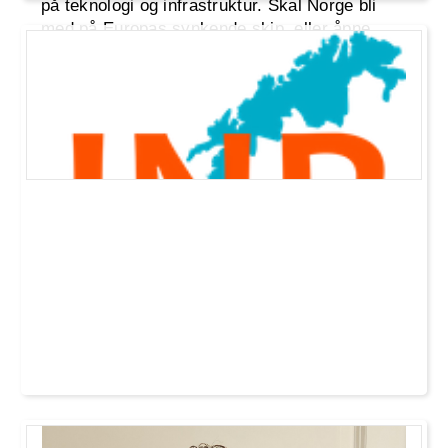
på teknologi og infrastruktur. Skal Norge bli
med på Europas synkende skip, eller åpne
døren til nye markeder og muligheter?