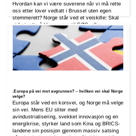
Hvordan kan vi være suverene når vi må rette
oss etter lover vedtatt i Brussel uten egen
stemmerett? Norge står ved et veiskille: Skal
vi fortsette å klamre oss til EØS, eller
gjenopprette vår fulle suverenitet? Industri-
.Europa på vei mot avgrunnen? – hvilken vei skal Norge
velge?
Europa står ved en korsvei, og Norge må velge
sin vei. Mens EU sliter med
avindustrialisering, svekket innovasjon og en
energikrise, styrker land som Kina og BRICS-
landene sin posisjon gjennom massiv satsing