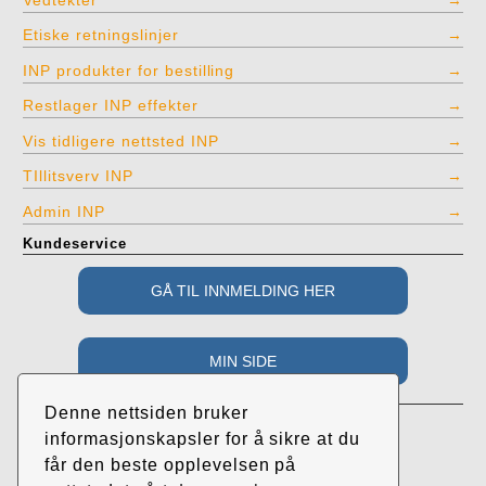
Etiske retningslinjer
INP produkter for bestilling
Restlager INP effekter
Vis tidligere nettsted INP
TIllitsverv INP
Admin INP
Kundeservice
Adresse
Denne nettsiden bruker
Industri- og Næringspartiet
informasjonskapsler for å sikre at du
c/o Roar Randeberg
får den beste opplevelsen på
Øvrehusvegen 38