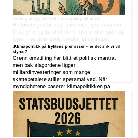
.Grådighet og dumhet – en dødelig allianse
Historien gjentar seg, bare med nye kostymer.
Grådighet og dumhet finner hverandre igjen og
igjen – og hver gang betaler fellesskapet
prisen.
.Klimapolitikk på fryktens premisser – er det slik vi vil
styres?
Grønn omstilling har blitt et politisk mantra,
men bak slagordene ligger
milliardinvesteringer som mange
skattebetalere stiller spørsmål ved. Når
myndighetene baserer klimapolitikken på
worst-case-scenarioer og fryktretorikk,
svekkes tilliten – og behovet for en ærlig,
faktabasert debatt blir desto viktigere.