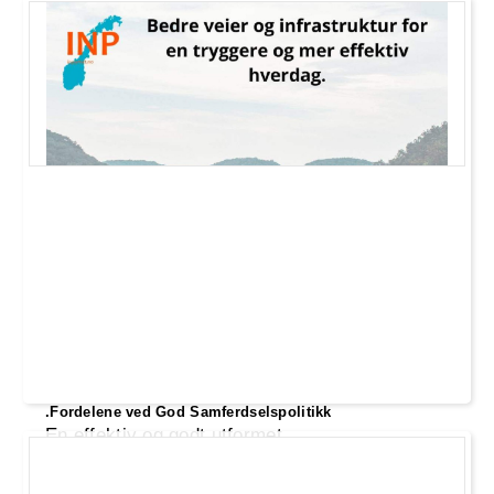
.Fordelene ved God Samferdselspolitikk
En effektiv og godt utformet
samferdselspolitikk er avgjørende for
samfunnets økonomiske vekst, miljømessige