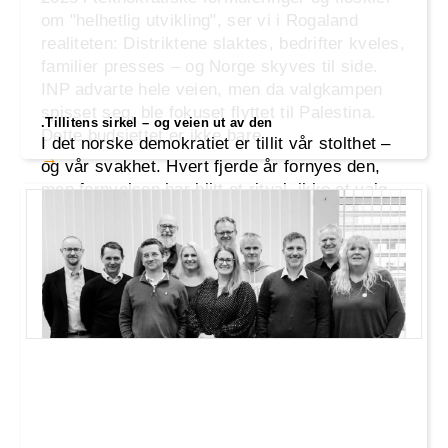
om "helhetlig utvikling", ser vi i Rogaland
realiteten: Distriktene slaktes, bedrifter kveles,
familier presses – og Norge skyves til side.
INP advarte hele veien, men da valgkampen
spisset seg, ble fokuset flyttet til Palestina.
.Tillitens sirkel – og veien ut av den
Dette budsjettet er ikke bare
I det norske demokratiet er tillit vår stolthet –
og vår svakhet. Hvert fjerde år fornyes den,
men fornyelsen har blitt et ritual, ikke et valg.
Stortingspartiene henvender seg til velgerne
med nye løfter, men gamle brudd får sjelden
konsekvenser. Likevel gir folket sin tillit – igjen
og igjen – og sirkelen lukker seg. Er det
trygghet vi velger, el