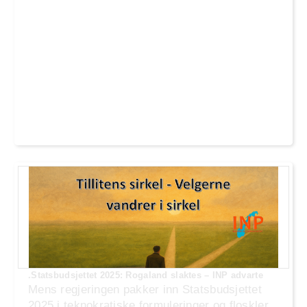
.Statsbudsjettet 2025: Rogaland slaktes – INP advarte
Mens regjeringen pakker inn Statsbudsjettet
2025 i teknokratiske formuleringer og floskler